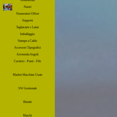
Millimetrati
Nastri
Numeratori Offset
Supporti
Tagliacarte e Lame
Imballaggio
Stampa a Caldo
Accessori Tipografici
Arrotonda Angoli
Cucitrici - Punti - Filo
Market Macchine Usate
SW Gestionale
Ritratti
Marchi