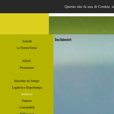
Questo sito fa uso di Cookie, si
Inchiostri
Azienda
La Nostra Storia
NEWS
Promozioni
Macchine da Stampa
Legatoria e DopoStampa
Inchiostri
Pantone
Consumabili