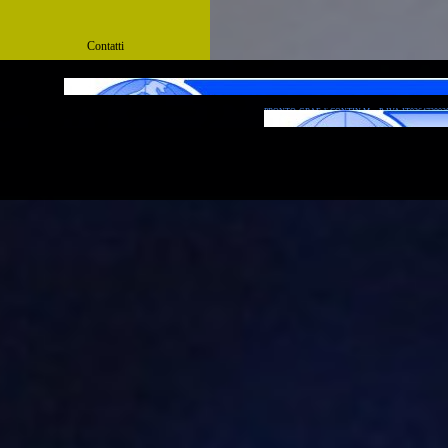
Contatti
PRONTO-GRAF di CONTIN M. - P. IVA IT02647