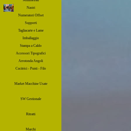
Millimetrati
Nastri
Numeratori Offset
Supporti
Tagliacarte e Lame
Imballaggio
Stampa a Caldo
Accessori Tipografici
Arrotonda Angoli
Cucitrici - Punti - Filo
Market Macchine Usate
SW Gestionale
Ritratti
Marchi