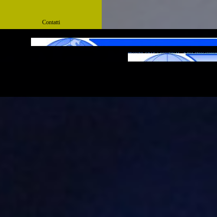
Contatti
PRONTO-GRAF di CONTIN M. - P. IVA IT02647