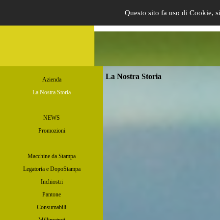
Questo sito fa uso di Cookie, si
La Nostra Storia
Azienda
La Nostra Storia
NEWS
Promozioni
Macchine da Stampa
Legatoria e DopoStampa
Inchiostri
Pantone
Consumabili